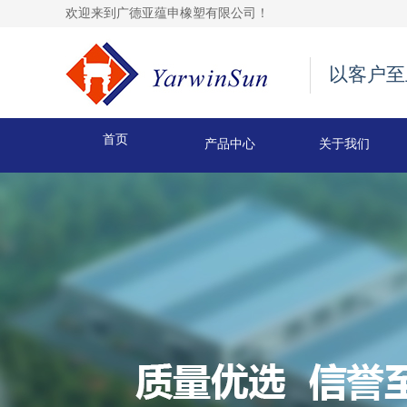
欢迎来到广德亚蕴申橡塑有限公司！
以客户至
首页
产品中心
关于我们