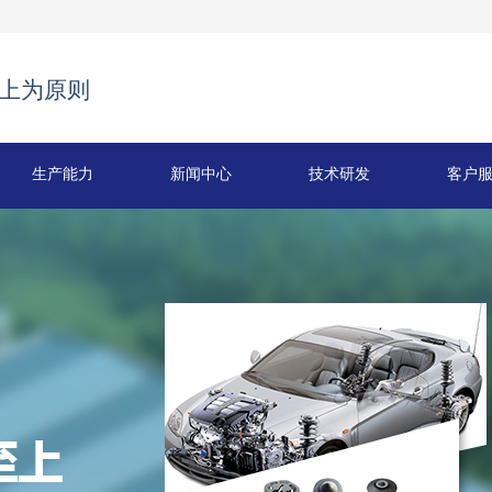
上为原则
生产能力
新闻中心
技术研发
客户