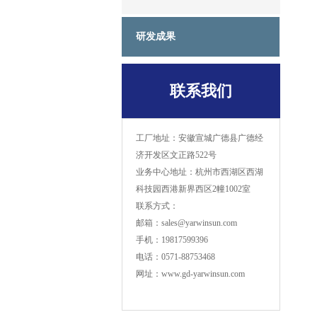
研发成果
联系我们
工厂地址：安徽宣城广德县广德经
济开发区文正路522号
业务中心地址：杭州市西湖区西湖
科技园西港新界西区2幢1002室
联系方式：
邮箱：sales@yarwinsun.com
手机：19817599396
电话：0571-88753468
网址：www.gd-yarwinsun.com