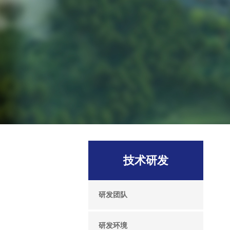
技术研发
研发团队
研发环境