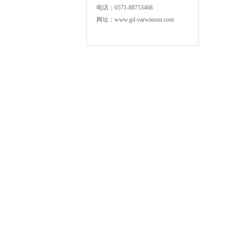
电话：0571-88753468
网址：www.gd-yarwinsun.com